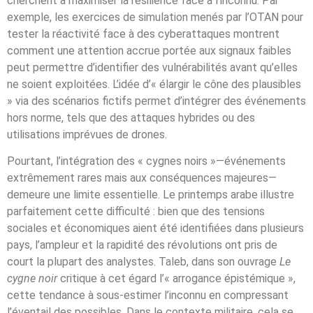
cherchent à maximiser la résilience face à l’inconnu. Par
exemple, les exercices de simulation menés par l’OTAN pour
tester la réactivité face à des cyberattaques montrent
comment une attention accrue portée aux signaux faibles
peut permettre d’identifier des vulnérabilités avant qu’elles
ne soient exploitées. L’idée d’« élargir le cône des plausibles
» via des scénarios fictifs permet d’intégrer des événements
hors norme, tels que des attaques hybrides ou des
utilisations imprévues de drones.
Pourtant, l’intégration des « cygnes noirs »—événements
extrêmement rares mais aux conséquences majeures—
demeure une limite essentielle. Le printemps arabe illustre
parfaitement cette difficulté : bien que des tensions
sociales et économiques aient été identifiées dans plusieurs
pays, l’ampleur et la rapidité des révolutions ont pris de
court la plupart des analystes. Taleb, dans son ouvrage
Le
cygne noir
critique à cet égard l’« arrogance épistémique »,
cette tendance à sous-estimer l’inconnu en compressant
l’éventail des possibles. Dans le contexte militaire, cela se